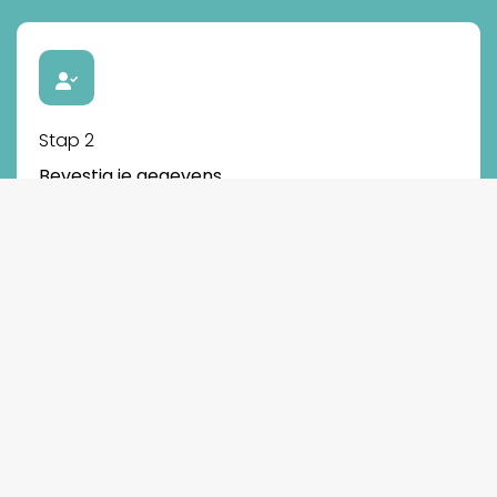
Stap 2
Bevestig je gegevens
Controleer jouw gegevens zodat alles juist wordt afgeleverd.
Stap 3
Activeer je account
Activeer je account en gebruik de app daarna geheel